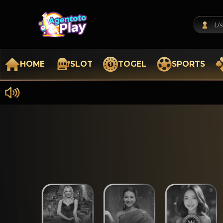
HOME
SLOT
TOGEL
SPORTS