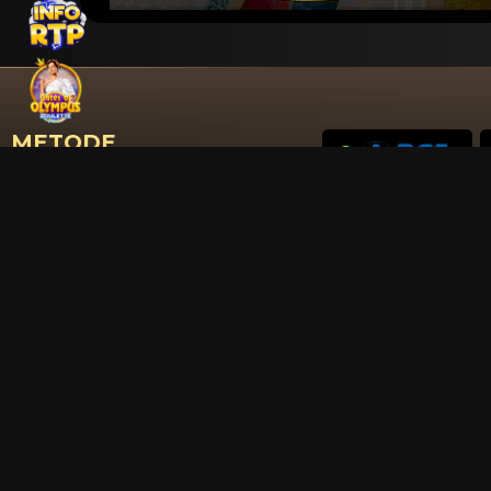
METODE
PEMBAYARAN
PLATFORM PENYEDIA
SLOT
LAYANAN