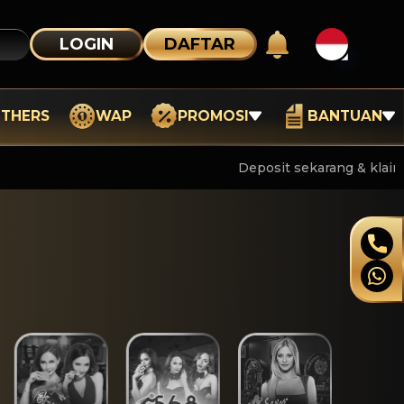
LOGIN
DAFTAR
THERS
WAP
PROMOSI
BANTUAN
Deposit sekarang & klaim bonus 20% slot! 🚀
+
+