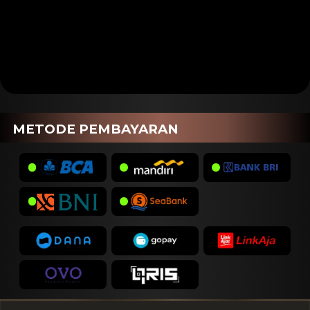
METODE PEMBAYARAN