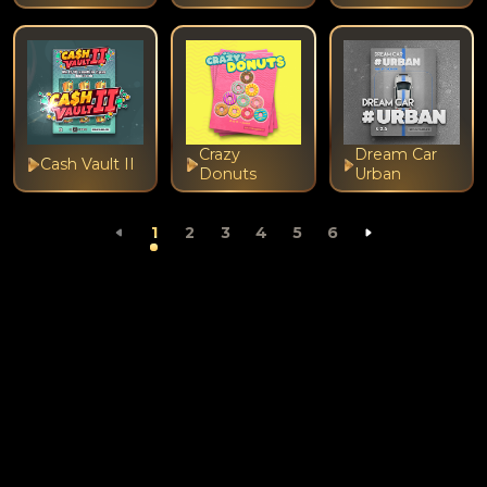
Crazy
Dream Car
Cash Vault II
Donuts
Urban
1
2
3
4
5
6