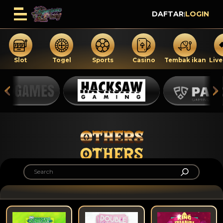
DAFTAR
LOGIN
|
Slot
Togel
Sports
Casino
Tembak ikan
Liv
O
T
H
E
R
S
O
T
H
E
R
S