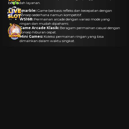
berpindah layanan.
Jmarble:
Game berbasis refleks dan kecepatan dengan
konsep sederhana namun kompetitif.
WS168:
Permainan arcade dengan variasi mode yang
ringan dan mudah dipahami.
Game Arcade Klasik:
Beragam permainan casual dengan
konsep hiburan cepat.
Mini Games:
Koleksi permainan ringan yang bisa
dimainkan dalam waktu singkat.
Semua game disusun dalam satu dashboard agar pengguna dapat
memilih dengan lebih cepat tanpa navigasi rumit.
Pengalaman Bermain yang Lebih Ringan
dan Stabil
Salah satu fokus utama platform ini adalah memberikan
pengalaman bermain yang ringan dan stabil, terutama untuk
perangkat mobile yang menjadi akses utama pengguna saat ini.
Antarmuka dibuat lebih sederhana agar pengguna dapat
langsung masuk ke permainan tanpa gangguan visual yang tidak
diperlukan.
Akses Mudah ke Semua Permainan
Sistem akses dirancang agar pengguna dapat langsung menikmati
berbagai game tanpa proses yang panjang.