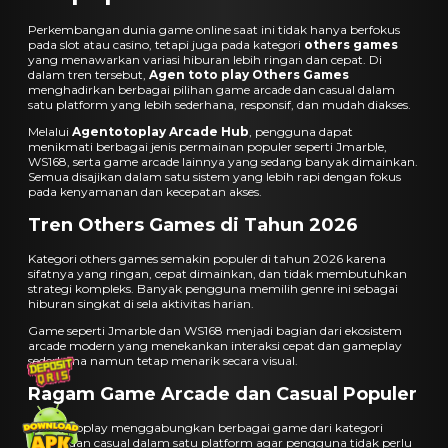
Perkembangan dunia game online saat ini tidak hanya berfokus
pada slot atau casino, tetapi juga pada kategori
others games
yang menawarkan variasi hiburan lebih ringan dan cepat. Di
dalam tren tersebut,
Agen toto play
Others Games
menghadirkan berbagai pilihan game arcade dan casual dalam
satu platform yang lebih sederhana, responsif, dan mudah diakses.
Melalui
Agentotoplay Arcade Hub
, pengguna dapat
menikmati berbagai jenis permainan populer seperti Jmarble,
WS168, serta game arcade lainnya yang sedang banyak dimainkan.
Semua disajikan dalam satu sistem yang lebih rapi dengan fokus
pada kenyamanan dan kecepatan akses.
Tren Others Games di Tahun 2026
Kategori others games semakin populer di tahun 2026 karena
sifatnya yang ringan, cepat dimainkan, dan tidak membutuhkan
strategi kompleks. Banyak pengguna memilih genre ini sebagai
hiburan singkat di sela aktivitas harian.
Game seperti Jmarble dan WS168 menjadi bagian dari ekosistem
arcade modern yang menekankan interaksi cepat dan gameplay
sederhana namun tetap menarik secara visual.
Ragam Game Arcade dan Casual Populer
Agentotoplay menggabungkan berbagai game dari kategori
arcade dan casual dalam satu platform agar pengguna tidak perlu