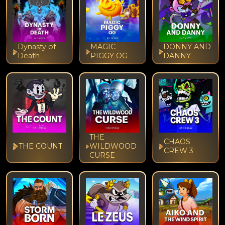
Dynasty of
MAGIC
DONNY AND
Death
PIGGY OG
DANNY
THE
CHAOS
THE COUNT
WILDWOOD
CREW 3
CURSE