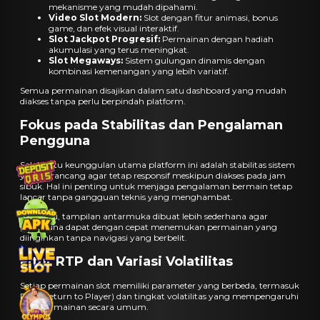
mekanisme yang mudah dipahami.
Video Slot Modern:
Slot dengan fitur animasi, bonus
game, dan efek visual interaktif.
Slot Jackpot Progresif:
Permainan dengan hadiah
akumulasi yang terus meningkat.
Slot Megaways:
Sistem gulungan dinamis dengan
kombinasi kemenangan yang lebih variatif.
Semua permainan disajikan dalam satu dashboard yang mudah
diakses tanpa perlu berpindah platform.
Fokus pada Stabilitas dan Pengalaman
Pengguna
Salah satu keunggulan utama platform ini adalah stabilitas sistem
yang dirancang agar tetap responsif meskipun diakses pada jam
sibuk. Hal ini penting untuk menjaga pengalaman bermain tetap
lancar tanpa gangguan teknis yang menghambat.
Selain itu, tampilan antarmuka dibuat lebih sederhana agar
pengguna dapat dengan cepat menemukan permainan yang
diinginkan tanpa navigasi yang berbelit.
Fitur RTP dan Variasi Volatilitas
Setiap permainan slot memiliki parameter yang berbeda, termasuk
RTP (Return to Player) dan tingkat volatilitas yang mempengaruhi
pola permainan secara umum.