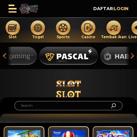
DAFTAR
LOGIN
|
Slot
Togel
Sports
Casino
Tembak ikan
Liv
S
L
O
T
S
L
O
T