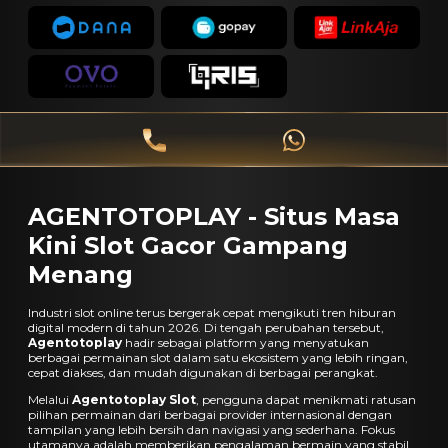
AGENTOTOPLAY - Situs Masa
Kini Slot Gacor Gampang
Menang
Industri slot online terus bergerak cepat mengikuti tren hiburan
digital modern di tahun 2026. Di tengah perubahan tersebut,
Agentotoplay
hadir sebagai platform yang menyatukan
berbagai permainan slot dalam satu ekosistem yang lebih ringan,
cepat diakses, dan mudah digunakan di berbagai perangkat.
Melalui
Agentotoplay Slot
, pengguna dapat menikmati ratusan
pilihan permainan dari berbagai provider internasional dengan
tampilan yang lebih bersih dan navigasi yang sederhana. Fokus
utamanya adalah memberikan pengalaman bermain yang stabil,