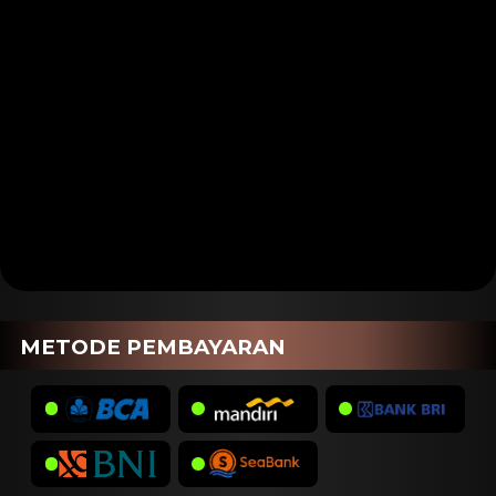
METODE PEMBAYARAN