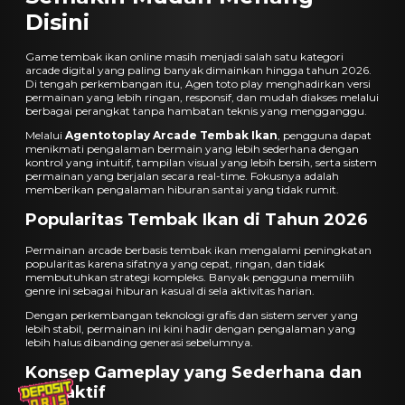
Disini
Game tembak ikan online masih menjadi salah satu kategori
arcade digital yang paling banyak dimainkan hingga tahun 2026.
Di tengah perkembangan itu,
Agen toto play
menghadirkan versi
permainan yang lebih ringan, responsif, dan mudah diakses melalui
berbagai perangkat tanpa hambatan teknis yang mengganggu.
Melalui
Agentotoplay Arcade
Tembak Ikan
, pengguna dapat
menikmati pengalaman bermain yang lebih sederhana dengan
kontrol yang intuitif, tampilan visual yang lebih bersih, serta sistem
permainan yang berjalan secara real-time. Fokusnya adalah
memberikan pengalaman hiburan santai yang tidak rumit.
Popularitas Tembak Ikan di Tahun 2026
Permainan arcade berbasis tembak ikan mengalami peningkatan
popularitas karena sifatnya yang cepat, ringan, dan tidak
membutuhkan strategi kompleks. Banyak pengguna memilih
genre ini sebagai hiburan kasual di sela aktivitas harian.
Dengan perkembangan teknologi grafis dan sistem server yang
lebih stabil, permainan ini kini hadir dengan pengalaman yang
lebih halus dibanding generasi sebelumnya.
Konsep Gameplay yang Sederhana dan
Interaktif