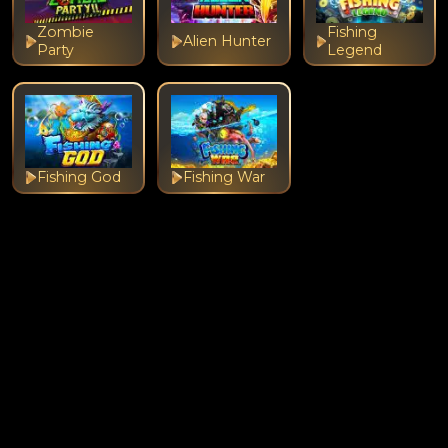
Zombie
Fishing
Alien Hunter
Party
Legend
Fishing God
Fishing War