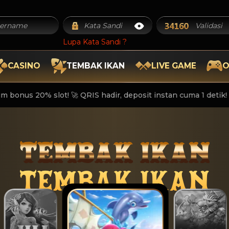
Lupa Kata Sandi ?
CASINO
TEMBAK IKAN
LIVE GAME
O
 slot! 🚀 QRIS hadir, deposit instan cuma 1 detik! ⏱️
T
E
M
B
A
K
I
K
A
N
T
E
M
B
A
K
I
K
A
N