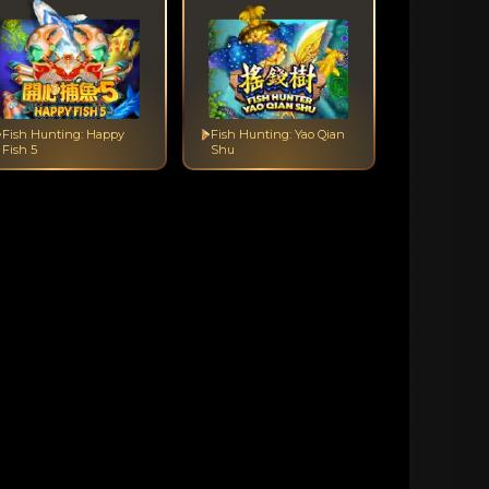
Fish Hunting: Happy
Fish Hunting: Yao Qian
Fish 5
Shu