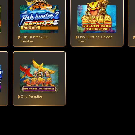
Fish Hunter 2 EX -
Fish Hunting: Golden
Newbie
Toad
Bird Paradise