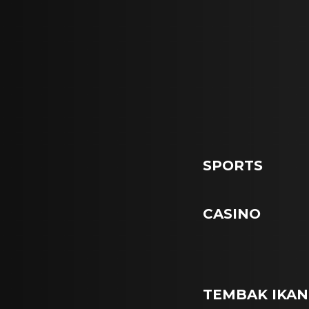
SPORTS
CASINO
TEMBAK IKAN